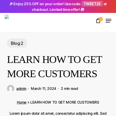
Skip
TWEET25
🎉 Enjoy 25% OFF on your order! Use code:
at
checkout. Limited time offer! 🎁
to
Men
main
0
Close
content
Menu
Blog 2
LEARN HOW TO GET
MORE CUSTOMERS
admin
March 11, 2024
2 min read
Home
»
LEARN HOW TO GET MORE CUSTOMERS
Lorem ipsum dolor sit amet, consectetur adipiscing elit. Sed