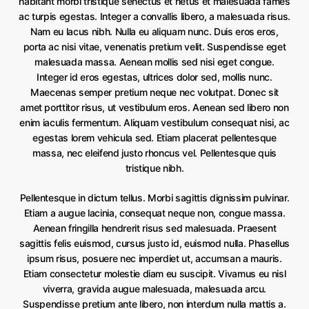
habitant morbi tristique senectus et netus et malesuada fames
ac turpis egestas. Integer a convallis libero, a malesuada risus.
Nam eu lacus nibh. Nulla eu aliquam nunc. Duis eros eros,
porta ac nisi vitae, venenatis pretium velit. Suspendisse eget
malesuada massa. Aenean mollis sed nisi eget congue.
Integer id eros egestas, ultrices dolor sed, mollis nunc.
Maecenas semper pretium neque nec volutpat. Donec sit
amet porttitor risus, ut vestibulum eros. Aenean sed libero non
enim iaculis fermentum. Aliquam vestibulum consequat nisi, ac
egestas lorem vehicula sed. Etiam placerat pellentesque
massa, nec eleifend justo rhoncus vel. Pellentesque quis
tristique nibh.
Pellentesque in dictum tellus. Morbi sagittis dignissim pulvinar.
Etiam a augue lacinia, consequat neque non, congue massa.
Aenean fringilla hendrerit risus sed malesuada. Praesent
sagittis felis euismod, cursus justo id, euismod nulla. Phasellus
ipsum risus, posuere nec imperdiet ut, accumsan a mauris.
Etiam consectetur molestie diam eu suscipit. Vivamus eu nisl
viverra, gravida augue malesuada, malesuada arcu.
Suspendisse pretium ante libero, non interdum nulla mattis a.